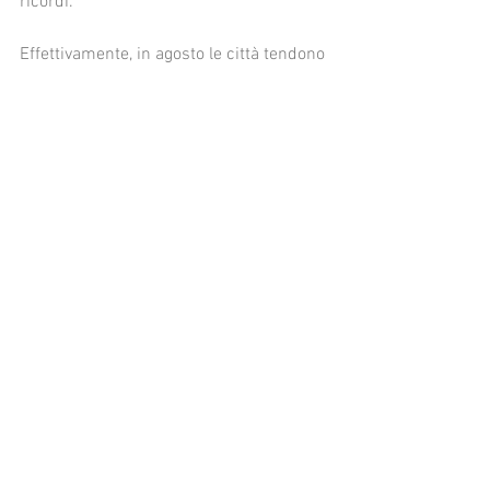
ricordi.
Effettivamente, in agosto le città tendono 
a svuotarsi e se anche tu, come me, hai 
voglia di quiete e calma, ti aspetto il 18 
agosto 2022 sul mio
Canale YouTube
!
Mi raccomando,
ISCRIVITI
ed attiva la 
campanella per restare in contatto con 
me!
Ti aspetto!