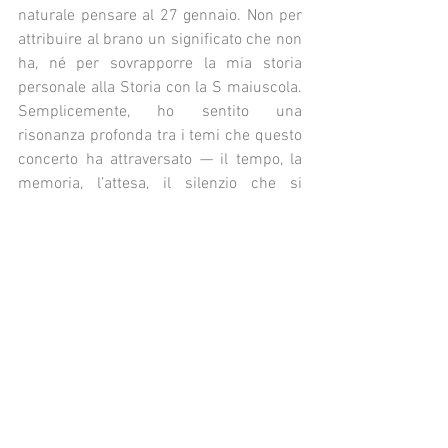
naturale pensare al 27 gennaio. Non per 
attribuire al brano un significato che non 
ha, né per sovrapporre la mia storia 
personale alla Storia con la S maiuscola. 
Semplicemente, ho sentito una 
risonanza profonda tra i temi che questo 
concerto ha attraversato — il tempo, la 
memoria, l’attesa, il silenzio che si 
trasforma in voce — e ciò che il Giorno 
della Memoria rappresenta per tutti noi.
La musica non può cambiare la storia, 
ma può custodire il senso profondo di 
ciò che è stato. Il Giorno della Memoria 
non è solo dolore, ma anche il momento 
in cui le voci che la storia ha tentato di 
zittire tornano a parlare. Proprio come 
questo concerto.