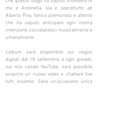
che questo luogo ha saputo infondere in 
me e Antonella, sia e soprattutto ad 
Alberto Piva, fonico premuroso e attento 
che ha saputo anticipare ogni nostra 
intenzione, coccolandoci musicalmente e 
umanamente.
L'album sarà disponibile sui negozi 
digitali dal 18 settembre, e ogni giovedì, 
sul mio canale YouTube, sarà possibile 
scoprire un nuovo video e chattare live 
tutti insieme. Sarà un'occasione unica 
per condividere le proprie sensazioni 
riguardo alla musica e per essere parte 
di una comunità di appassionati.
Non vedo l'ora di condividere 
Timelapse
con te! Sarà un viaggio musicale 
emozionante, e spero che ti unirai a me e 