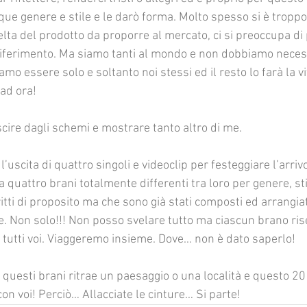
ue genere e stile e le darò forma. Molto spesso si è troppo
elta del prodotto da proporre al mercato, ci si preoccupa di 
riferimento. Ma siamo tanti al mondo e non dobbiamo nece
iamo essere solo e soltanto noi stessi ed il resto lo farà la v
 ad ora! 
cire dagli schemi e mostrare tanto altro di me. 
uscita di quattro singoli e videoclip per festeggiare l’arrivo
 quattro brani totalmente differenti tra loro per genere, sti
itti di proposito ma che sono già stati composti ed arrangia
ne. Non solo!!! Non posso svelare tutto ma ciascun brano ri
 tutti voi. Viaggeremo insieme. Dove… non è dato saperlo!
 questi brani ritrae un paesaggio o una località e questo 2
on voi! Perciò… Allacciate le cinture… Si parte!