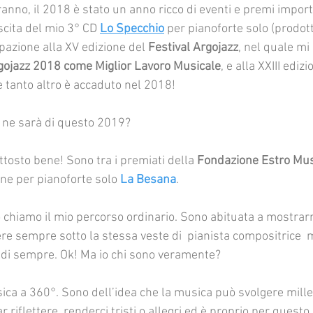
anno, il 2018 è stato un anno ricco di eventi e premi import
scita del mio 3° CD 
Lo Specchio
 per pianoforte solo (prodot
ipazione alla XV edizione del 
Festival Argojazz
, nel quale mi 
gojazz 2018 come Miglior Lavoro Musicale
, e alla XXIII edizi
 tanto altro è accaduto nel 2018! 
ne sarà di questo 2019?
uttosto bene! Sono tra i premiati della 
Fondazione Estro Mus
ne per pianoforte solo 
La Besana
.
o chiamo il mio percorso ordinario. Sono abituata a mostrarm
re sempre sotto la stessa veste di  pianista compositrice 
e di sempre. Ok! Ma io chi sono veramente? 
ca a 360°. Sono dell’idea che la musica può svolgere mille 
ar riflettere, renderci tristi o allegri ed è proprio per quest