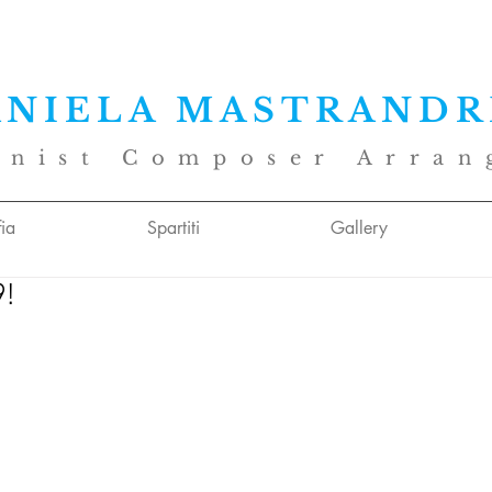
ANIELA MASTRANDR
anist Composer Arran
ia
Spartiti
Gallery
9!