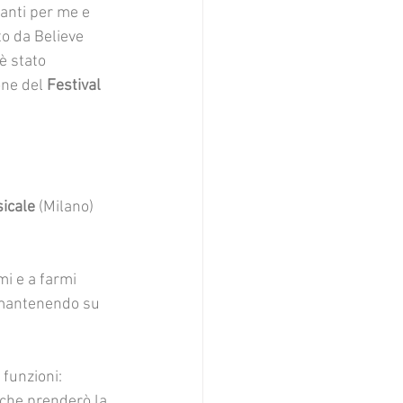
anti per me e 
to da Believe 
è stato 
one del 
Festival 
icale
 (Milano) 
i e a farmi 
 mantenendo su 
funzioni: 
o che prenderò la 