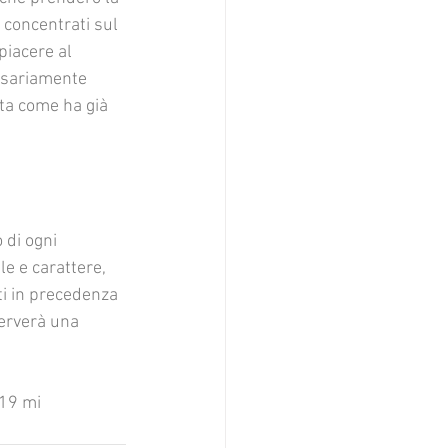
 concentrati sul 
piacere al 
ssariamente 
ita come ha già 
 di ogni 
le e carattere, 
ti in precedenza 
serverà una 
019 mi 