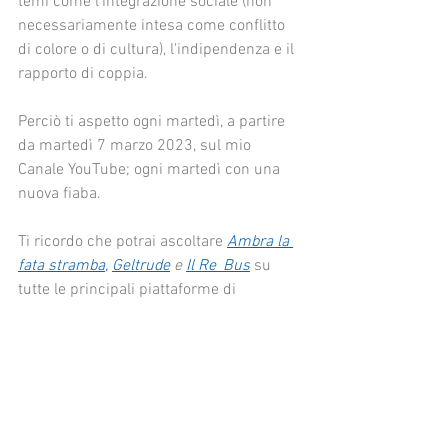
temi come l'integrazione sociale (non 
necessariamente intesa come conflitto 
di colore o di cultura), l'indipendenza e il 
rapporto di coppia. 
Perciò ti aspetto ogni martedì, a partire 
da martedì 7 marzo 2023, sul mio 
Canale YouTube; ogni martedì con una 
nuova fiaba. 
Ti ricordo che potrai ascoltare 
Ambra la 
fata stramba
, 
Geltrude
 e
Il Re_Bus
 su 
tutte le principali piattaforme di 
streaming e download.
Trovi, invece, testi, partiture e parti 
staccate delle tre fiabe in un unico 
volume e nei seguenti formati: 
cartaceo
e 
digitale
.